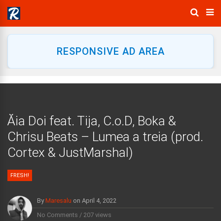
RESPONSIVE AD AREA
Ăia Doi feat. Tija, C.o.D, Boka &
Chrisu Beats – Lumea a treia (prod.
Cortex & JustMarshal)
FRESH!
By
Maresalu
on
April 4, 2022
No Comments
/
207 views