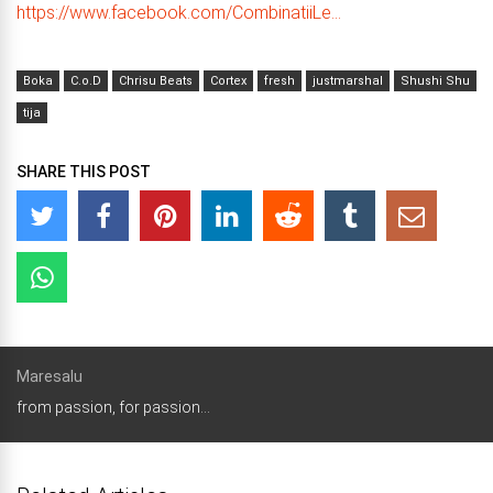
https://www.facebook.com/CombinatiiLe…
Boka
C.o.D
Chrisu Beats
Cortex
fresh
justmarshal
Shushi Shu
tija
SHARE THIS POST
Maresalu
from passion, for passion...