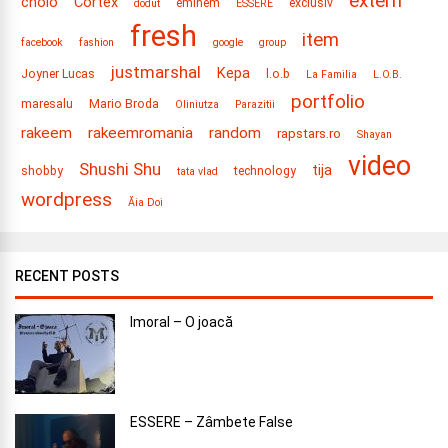
extern
cholo
Cortex
eminem
exclusiv
dodut
ESSERE
fresh
item
facebook
fashion
google
group
justmarshal
Kepa
Joyner Lucas
l.o.b
La Familia
L​.​O​.​B.
portfolio
maresalu
Mario Broda
Oliniutza
Parazitii
rakeem
rakeemromania
random
rapstars.ro
Shayan
video
Shushi Shu
tija
shobby
technology
tata vlad
wordpress
Ăia Doi
RECENT POSTS
Imoral – O joacă
ESSERE – Zâmbete False