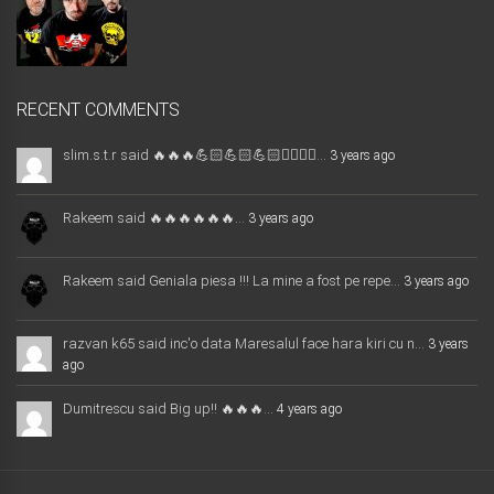
RECENT COMMENTS
slim.s.t.r said 🔥🔥🔥💪🏻💪🏻💪🏻✊🏻✌🏻...
3 years ago
Rakeem said 🔥🔥🔥🔥🔥🔥...
3 years ago
Rakeem said Geniala piesa !!! La mine a fost pe repe...
3 years ago
razvan k65 said inc'o data Maresalul face hara kiri cu n...
3 years
ago
Dumitrescu said Big up!! 🔥🔥🔥...
4 years ago