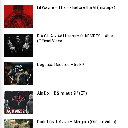
Lil Wayne – Tha Fix Before tha VI (mixtape)
R.A.C.L.A. x Ad Litteram ft. KEMPES – Abis
(Official Video)
Degeaba Records – 5€ EP
Ăia Doi – B​ă​, m​-​auzi​?​!​? (EP)
Dodut feat. Aziza – Alergam (Official Video)