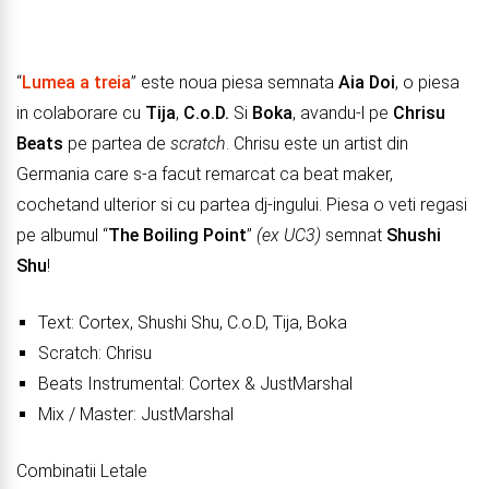
“
Lumea a treia
” este noua piesa semnata
Aia Doi
, o piesa
in colaborare cu
Tija
,
C.o.D.
Si
Boka
, avandu-l pe
Chrisu
Beats
pe partea de
scratch
. Chrisu este un artist din
Germania care s-a facut remarcat ca beat maker,
cochetand ulterior si cu partea dj-ingului. Piesa o veti regasi
pe albumul “
The Boiling Point
”
(ex UC3)
semnat
Shushi
Shu
!
Text: Cortex, Shushi Shu, C.o.D, Tija, Boka
Scratch: Chrisu
Beats Instrumental: Cortex & JustMarshal
Mix / Master: JustMarshal
Combinatii Letale